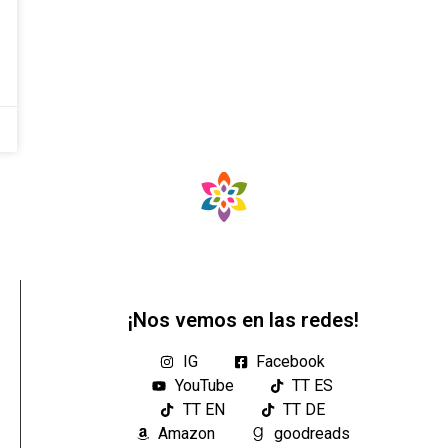
¡Nos vemos en las redes!
IG
Facebook
YouTube
TT ES
TT EN
TT DE
Amazon
goodreads