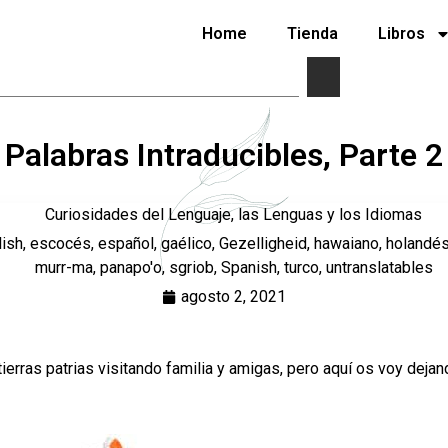
Home
Tienda
Libros
Palabras Intraducibles, Parte 2
Curiosidades del Lenguaje, las Lenguas y los Idiomas
lish
,
escocés
,
español
,
gaélico
,
Gezelligheid
,
hawaiano
,
holandé
murr-ma
,
panapo'o
,
sgriob
,
Spanish
,
turco
,
untranslatables
agosto 2, 2021
tierras patrias visitando familia y amigas, pero aquí os voy dejan