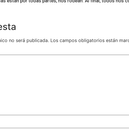
ias están por todas partes, nos rodean. Al final, todos nos c
esta
nico no será publicada.
Los campos obligatorios están ma