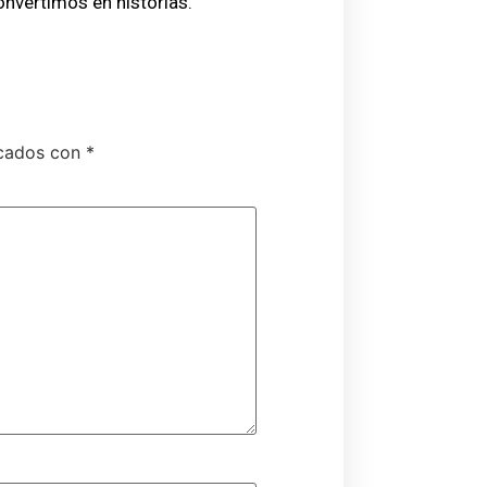
onvertimos en historias.
rcados con
*