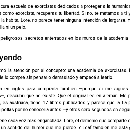
cura escuela de exorcistas dedicados a proteger a la humanid
 como exorcista, recuperas tu libertad. Si no, te matamos a ti 
 habita, Lore, no parece tener ninguna intención de largarse. 
lla ni un pelo.
peligrosos, secretos enterrados en los muros de la academia 
eyendo
mó la atención por el concepto: una academia de exorcistas
 Me lo compré sin pensarlo demasiado y empecé a leerlo.
ón en inglés para comprarla también —porque si me sigue
s—, descubrí que no existe. Que el original es en alemán. Me p
ck, es austríaca, tiene 17 libros publicados y parece que la tí
ipollas por no conocerla antes —y otros cero segundos en segui
tiene cada vez más enganchada. Lore, el demonio que comparte 
ne un sentido del humor que me pierde. Y Leaf también me está