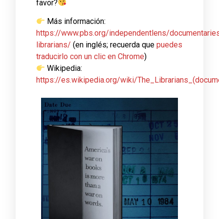
favor?
Más información:
https://www.pbs.org/independentlens/documentaries
librarians/
(en inglés; recuerda que
puedes
traducirlo con un clic en Chrome
)
Wikipedia:
https://es.wikipedia.org/wiki/The_Librarians_(docum